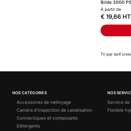
Bride 3000 PS
À partir de
€
19,66
HT
NOS CATÉGORIES
NOS SERVI
Accessoires de nettoyage
Service de 
Caméra d’inspection de canalisation
Flexible h
Connectiques et composants
Détergents