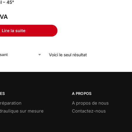
I – 45°
VA
Lire la suite
Voici le seul résultat
CES
A PROPOS
réparation
A propos de nous
ydraulique sur mesure
Contactez-nous