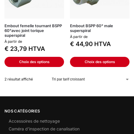
Embout femelle tournant BSPP
Embout BSPP 60° male
60°avec joint torique
superspiral
superspiral
À partir de
À partir de
€
44,90
HTVA
€
23,79
HTVA
Choix des options
Choix des options
2 résultat affiché
NOS CATÉGORIES
Accessoires de nettoyage
Caméra d’inspection de canalisation