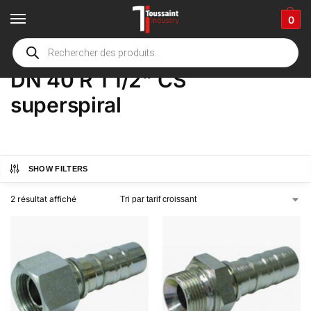
0
Accueil
boutique
Product Options
DN 40 R 1 1/2" CS superspiral
/
/
/
DN 40 R 1 1/2" CS
superspiral
SHOW FILTERS
2 résultat affiché