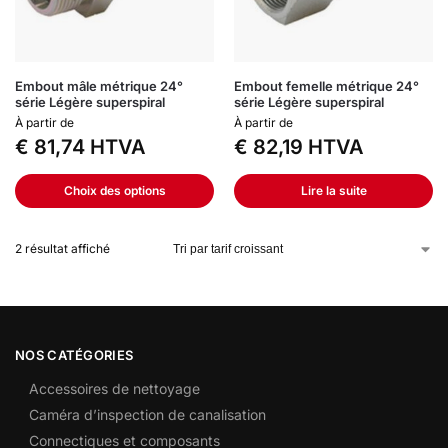
Embout mâle métrique 24°
Embout femelle métrique 24°
série Légère superspiral
série Légère superspiral
À partir de
À partir de
€
81,74
HTVA
€
82,19
HTVA
Choix des options
Lire la suite
2 résultat affiché
NOS CATÉGORIES
Accessoires de nettoyage
Caméra d’inspection de canalisation
Connectiques et composants