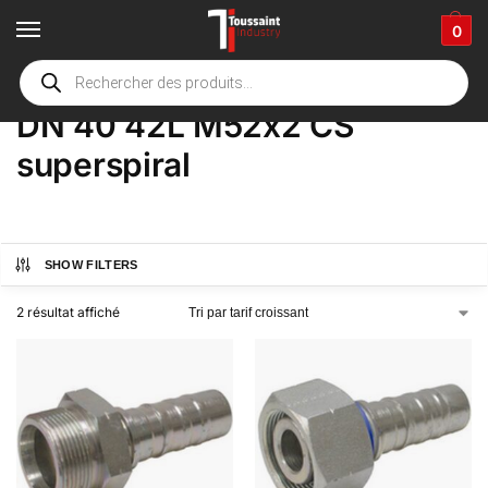
0
Accueil
boutique
Product Options
DN 40 42L M52x2 CS superspiral
/
/
/
DN 40 42L M52x2 CS
superspiral
SHOW FILTERS
2 résultat affiché