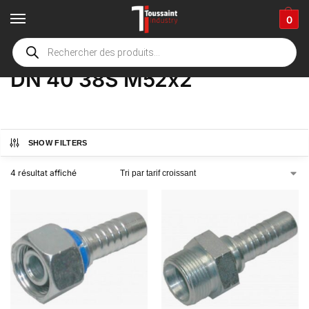
0
Accueil
boutique
Product Options
DN 40 38S M52x2
/
/
/
DN 40 38S M52x2
SHOW FILTERS
4 résultat affiché