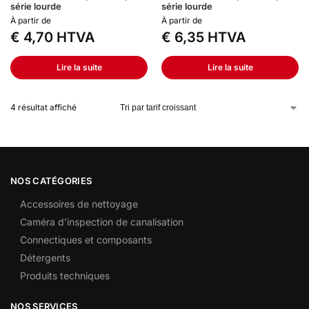
série lourde
série lourde
À partir de
À partir de
€
4,70
HTVA
€
6,35
HTVA
Lire la suite
Lire la suite
4 résultat affiché
NOS CATÉGORIES
Accessoires de nettoyage
Caméra d’inspection de canalisation
Connectiques et composants
Détergents
Produits techniques
NOS SERVICES