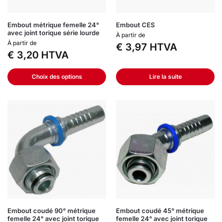
Embout métrique femelle 24°
Embout CES
avec joint torique série lourde
À partir de
À partir de
€
3,97
HTVA
€
3,20
HTVA
Choix des options
Lire la suite
Embout coudé 90° métrique
Embout coudé 45° métrique
femelle 24° avec joint torique
femelle 24° avec joint torique