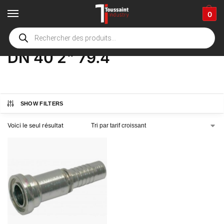
0
Accueil
boutique
Product Options
DN 40 2" 79.4
/
/
/
DN 40 2" 79.4
SHOW FILTERS
Voici le seul résultat