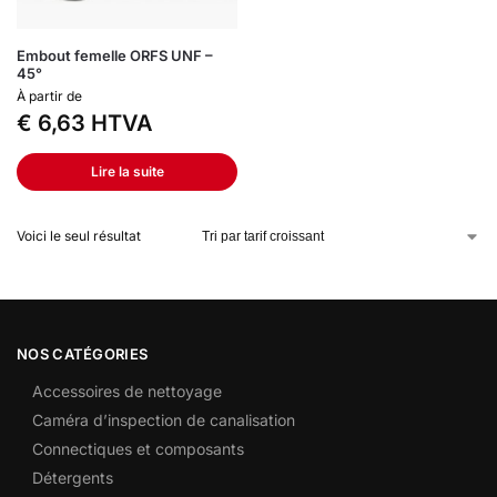
Embout femelle ORFS UNF –
45°
À partir de
€
6,63
HTVA
Lire la suite
Voici le seul résultat
NOS CATÉGORIES
Accessoires de nettoyage
Caméra d’inspection de canalisation
Connectiques et composants
Détergents