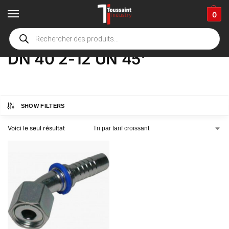
0
Accueil
boutique
Product Options
DN 40 2-12 UN 45'
/
/
/
DN 40 2-12 UN 45'
SHOW FILTERS
Voici le seul résultat