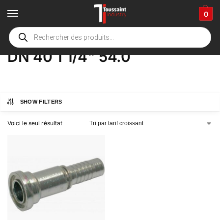
0
Accueil
boutique
Product Options
DN 40 1 1/4" 54.0
/
/
/
DN 40 1 1/4" 54.0
SHOW FILTERS
Voici le seul résultat