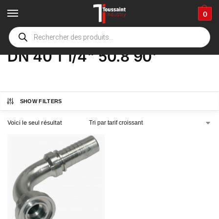
0
Accueil
boutique
Product Options
DN 40 1 1/4" 50.8 90'
/
/
/
DN 40 1 1/4" 50.8 90'
SHOW FILTERS
Voici le seul résultat