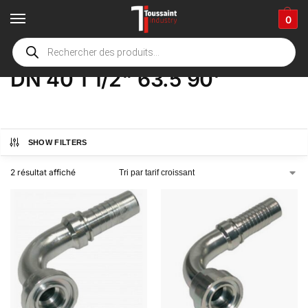
0
Accueil
boutique
Product Options
DN 40 1 1/2" 63.5 90'
/
/
/
DN 40 1 1/2" 63.5 90'
SHOW FILTERS
2 résultat affiché