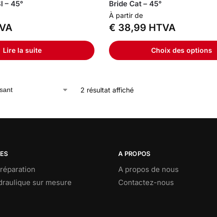
I – 45°
Bride Cat – 45°
À partir de
VA
€
38,99
HTVA
Lire la suite
Choix des options
2 résultat affiché
CES
A PROPOS
réparation
A propos de nous
ydraulique sur mesure
Contactez-nous