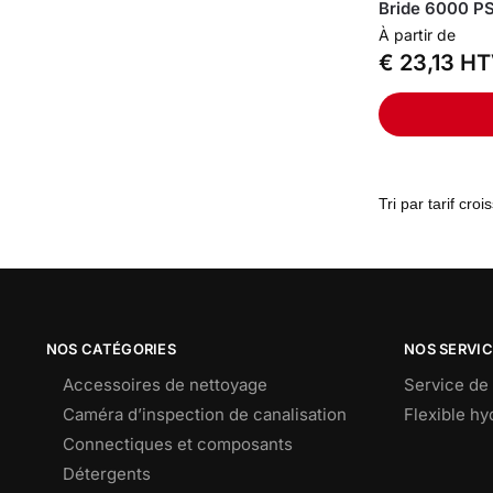
Bride 6000 PS
À partir de
€
23,13
HT
NOS CATÉGORIES
NOS SERVI
Accessoires de nettoyage
Service de 
Caméra d’inspection de canalisation
Flexible h
Connectiques et composants
Détergents