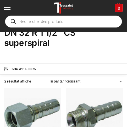
0
Accueil
boutique
Product Options
DN 32 R 1 1/2" CS superspiral
/
/
/
DN 32 R 1 1/2" CS
superspiral
SHOW FILTERS
2 résultat affiché