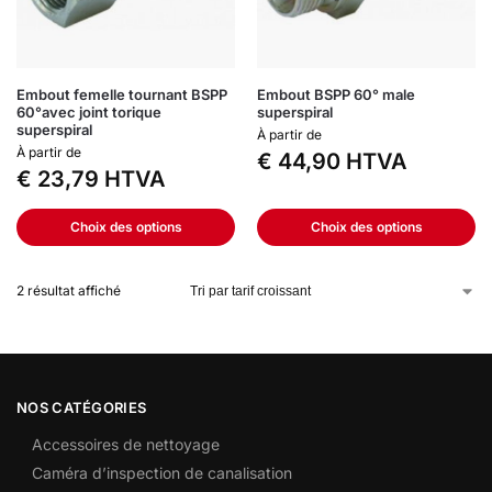
Embout femelle tournant BSPP
Embout BSPP 60° male
60°avec joint torique
superspiral
superspiral
À partir de
À partir de
€
44,90
HTVA
€
23,79
HTVA
Choix des options
Choix des options
2 résultat affiché
NOS CATÉGORIES
Accessoires de nettoyage
Caméra d’inspection de canalisation