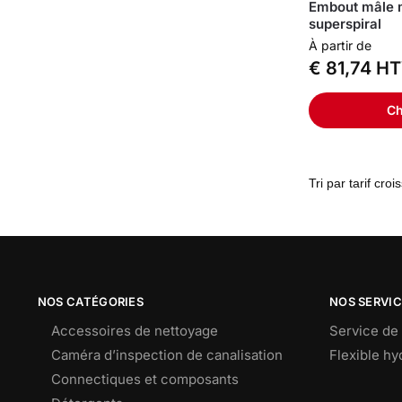
Embout mâle m
superspiral
À partir de
€
81,74
HT
Ch
NOS CATÉGORIES
NOS SERVI
Accessoires de nettoyage
Service de 
Caméra d’inspection de canalisation
Flexible h
Connectiques et composants