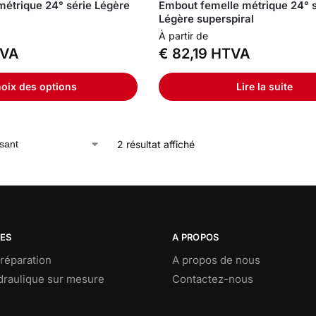
étrique 24° série Légère
Embout femelle métrique 24° s
Légère superspiral
À partir de
VA
€
82,19
HTVA
oix des options
Lire la suite
2 résultat affiché
CES
A PROPOS
réparation
A propos de nous
ydraulique sur mesure
Contactez-nous