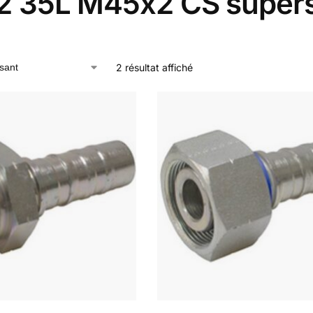
2 35L M45x2 CS supers
2 résultat affiché