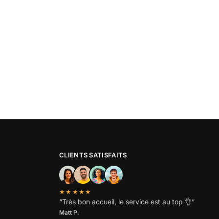
CLIENTS SATISFAITS
★★★★★
“
Très bon accueil, le service est au top
👌”
Matt P.