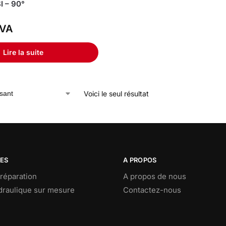
I – 90°
VA
Lire la suite
Voici le seul résultat
CES
A PROPOS
réparation
A propos de nous
ydraulique sur mesure
Contactez-nous