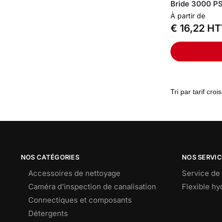
Bride 3000 PS
À partir de
€
16,22
HT
NOS CATÉGORIES
NOS SERVI
Accessoires de nettoyage
Service de 
Caméra d’inspection de canalisation
Flexible h
Connectiques et composants
Détergents