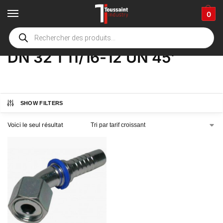
0
Accueil
boutique
Product Options
DN 32 1 11/16-12 UN 45'
/
/
/
DN 32 1 11/16-12 UN 45'
SHOW FILTERS
Voici le seul résultat