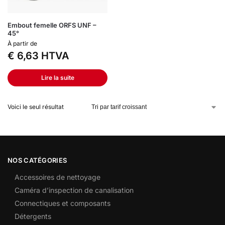
Embout femelle ORFS UNF –
45°
À partir de
€
6,63
HTVA
Lire la suite
Voici le seul résultat
NOS CATÉGORIES
Accessoires de nettoyage
Caméra d’inspection de canalisation
Connectiques et composants
Détergents