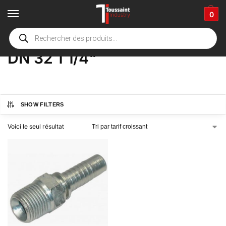
0
Accueil
boutique
Product Options
DN 32 1 1/4"
/
/
/
DN 32 1 1/4"
SHOW FILTERS
Voici le seul résultat