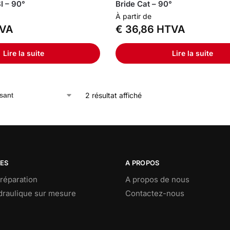
I – 90°
Bride Cat – 90°
À partir de
VA
€
36,86
HTVA
Lire la suite
Lire la suite
2 résultat affiché
CES
A PROPOS
réparation
A propos de nous
ydraulique sur mesure
Contactez-nous