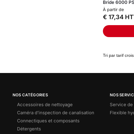
Bride 6000 PS
À partir de
€
17,34
HT
NOS CATÉGORIES
NOS SERVI
Accessoires de nettoyage
Service de 
Caméra d’inspection de canalisation
Flexible h
Connectiques et composants
Détergents