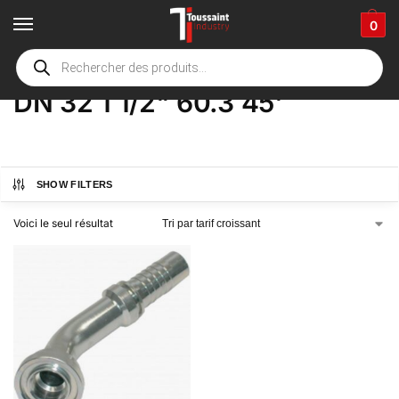
0
Accueil
boutique
Product Options
DN 32 1 1/2" 60.3 45'
/
/
/
DN 32 1 1/2" 60.3 45'
SHOW FILTERS
Voici le seul résultat