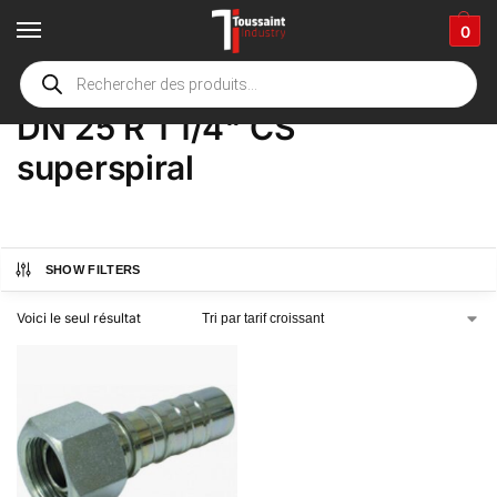
0
Accueil
boutique
Product Options
DN 25 R 1 1/4" CS superspiral
/
/
/
DN 25 R 1 1/4" CS
superspiral
SHOW FILTERS
Voici le seul résultat