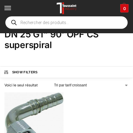
0
Accueil
boutique
Product Options
DN 25 G1" 90' OPF CS superspiral
/
/
/
DN 25 G1" 90' OPF CS
superspiral
SHOW FILTERS
Voici le seul résultat