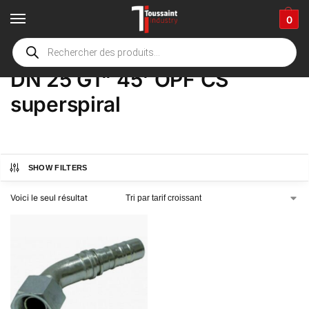
0
Accueil
boutique
Product Options
DN 25 G1" 45' OPF CS superspiral
/
/
/
DN 25 G1" 45' OPF CS
superspiral
SHOW FILTERS
Voici le seul résultat