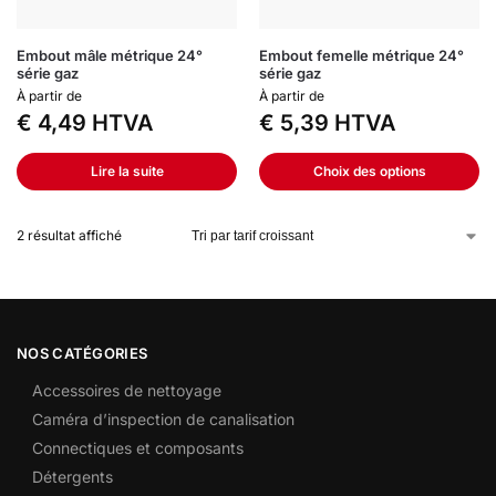
Embout mâle métrique 24°
Embout femelle métrique 24°
série gaz
série gaz
À partir de
À partir de
€
4,49
HTVA
€
5,39
HTVA
Lire la suite
Choix des options
2 résultat affiché
NOS CATÉGORIES
Accessoires de nettoyage
Caméra d’inspection de canalisation
Connectiques et composants
Détergents