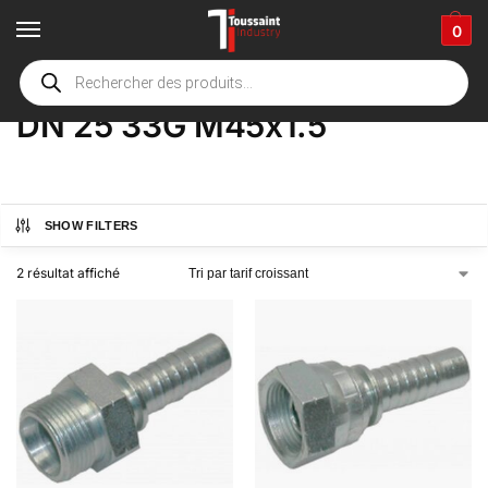
0
Accueil
boutique
Product Options
DN 25 33G M45x1.5
/
/
/
DN 25 33G M45x1.5
SHOW FILTERS
2 résultat affiché