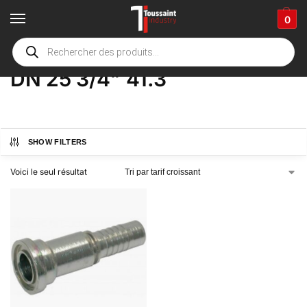
0
Accueil
boutique
Product Options
DN 25 3/4" 41.3
/
/
/
DN 25 3/4" 41.3
SHOW FILTERS
Voici le seul résultat