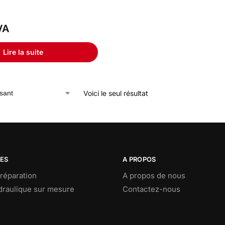
VA
Lire la suite
Voici le seul résultat
CES
A PROPOS
réparation
A propos de nous
ydraulique sur mesure
Contactez-nous