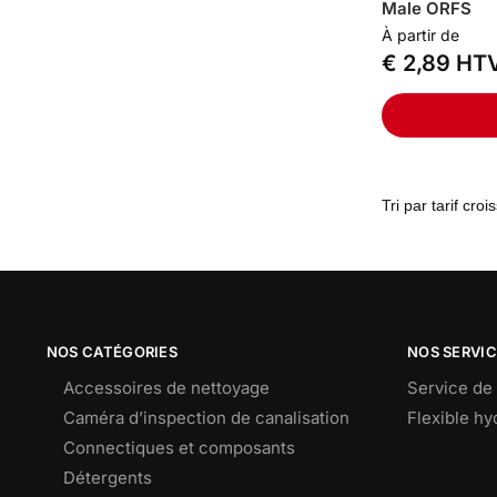
Male ORFS
À partir de
€
2,89
HT
NOS CATÉGORIES
NOS SERVI
Accessoires de nettoyage
Service de 
Caméra d’inspection de canalisation
Flexible h
Connectiques et composants
Détergents