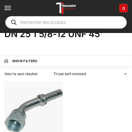
0
Accueil
boutique
Product Options
DN 25 1 5/8-12 UNF 45'
/
/
/
DN 25 1 5/8-12 UNF 45'
SHOW FILTERS
Voici le seul résultat