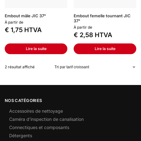
Embout mâle JIC 37°
Embout femelle tournant JIC
37°
À partir de
À partir de
€
1,75
HTVA
€
2,58
HTVA
Lire la suite
Lire la suite
2 résultat affiché
NOS CATÉGORIES
Accessoires de nettoyage
Caméra d’inspection de canalisation
Connectiques et composants
Détergents