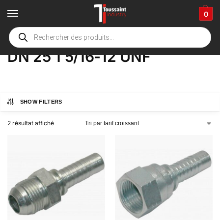
0
Accueil
boutique
Product Options
DN 25 1 5/16-12 UNF
/
/
/
DN 25 1 5/16-12 UNF
SHOW FILTERS
2 résultat affiché