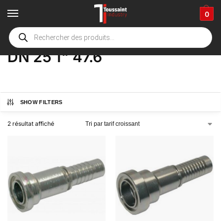
0
Accueil
boutique
Product Options
DN 25 1" 47.6
/
/
/
DN 25 1" 47.6
SHOW FILTERS
2 résultat affiché