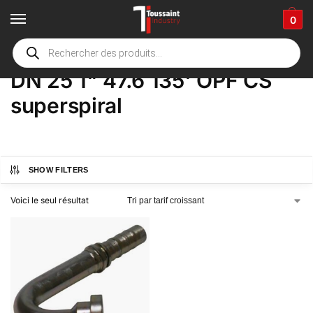
0
Accueil
boutique
Product Options
DN 25 1" 47.6 135' OPF CS superspiral
/
/
/
DN 25 1" 47.6 135' OPF CS
superspiral
SHOW FILTERS
Voici le seul résultat