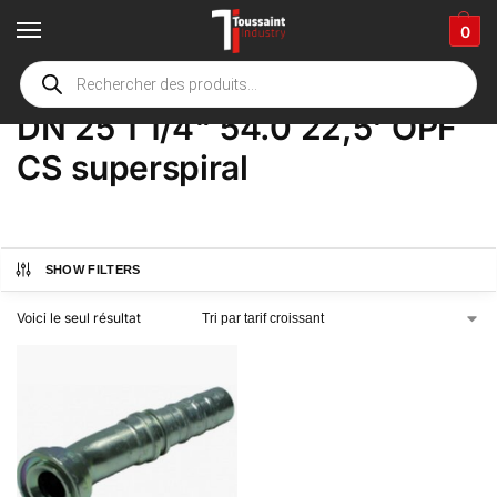
0
Accueil
boutique
Product Options
DN 25 1 1/4" 54.0 22,5' OPF CS superspiral
/
/
/
DN 25 1 1/4" 54.0 22,5' OPF
CS superspiral
SHOW FILTERS
Voici le seul résultat