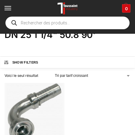
0
Accueil
boutique
Product Options
DN 25 1 1/4" 50.8 90'
/
/
/
DN 25 1 1/4" 50.8 90'
SHOW FILTERS
Voici le seul résultat