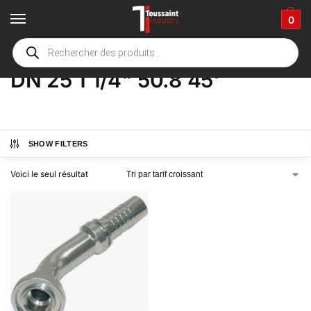
0
Accueil
boutique
Product Options
DN 25 1 1/4" 50.8 45'
/
/
/
DN 25 1 1/4" 50.8 45'
SHOW FILTERS
Voici le seul résultat