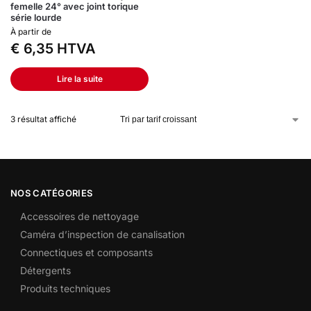
femelle 24° avec joint torique
série lourde
À partir de
€
6,35
HTVA
Lire la suite
3 résultat affiché
NOS CATÉGORIES
Accessoires de nettoyage
Caméra d’inspection de canalisation
Connectiques et composants
Détergents
Produits techniques