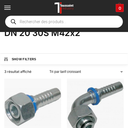
0
Accueil
boutique
Product Options
DN 20 30S M42x2
/
/
/
DN 20 30S M42x2
SHOW FILTERS
3 résultat affiché