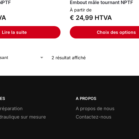
 NPTF
Embout mâle tournant NPTF
À partir de
VA
€
24,99
HTVA
Lire la suite
Choix des options
2 résultat affiché
CES
A PROPOS
réparation
A propos de nous
ydraulique sur mesure
Contactez-nous