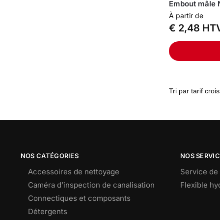
Embout mâle
À partir de
€
2,48
HT
NOS CATÉGORIES
NOS SERVI
Accessoires de nettoyage
Service de 
Caméra d’inspection de canalisation
Flexible h
Connectiques et composants
Détergents