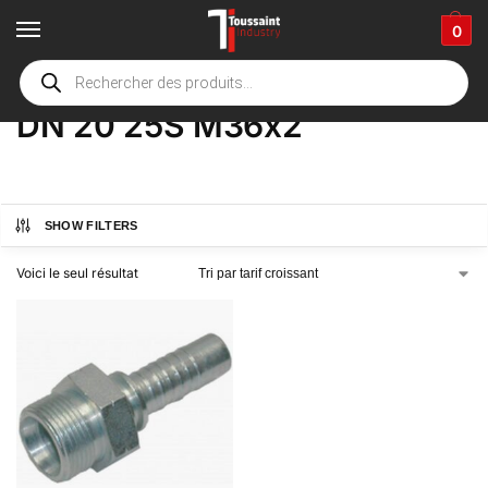
0
Accueil
boutique
Product Options
DN 20 25S M36x2
/
/
/
DN 20 25S M36x2
SHOW FILTERS
Voici le seul résultat