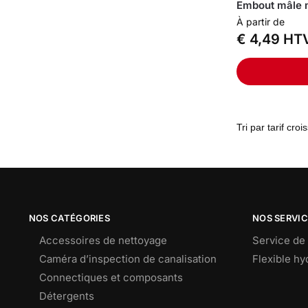
Embout mâle m
À partir de
€
4,49
HT
NOS CATÉGORIES
NOS SERVI
Accessoires de nettoyage
Service de 
Caméra d’inspection de canalisation
Flexible h
Connectiques et composants
Détergents