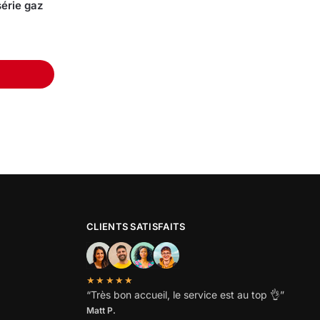
érie gaz
CLIENTS SATISFAITS
★★★★★
“
Très bon accueil, le service est au top
👌”
Matt P.