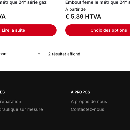
étrique 24° série gaz
Embout femelle métrique 24° s
À partir de
VA
€
5,39
HTVA
Lire la suite
Choix des options
2 résultat affiché
CES
A PROPOS
réparation
A propos de nous
ydraulique sur mesure
Contactez-nous