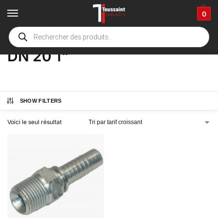
0
Accueil
boutique
Product Options
DN 20 1"
/
/
/
DN 20 1"
SHOW FILTERS
Voici le seul résultat