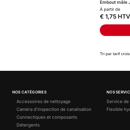
Embout mâle 
À partir de
€
1,75
HTV
NOS CATÉGORIES
NOS SERVI
Accessoires de nettoyage
Service de 
Caméra d’inspection de canalisation
Flexible h
Connectiques et composants
Détergents