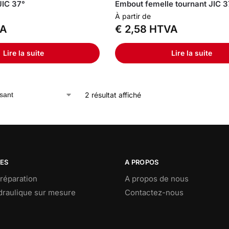
JIC 37°
Embout femelle tournant JIC 3
À partir de
A
€
2,58
HTVA
Lire la suite
Lire la suite
2 résultat affiché
CES
A PROPOS
réparation
A propos de nous
ydraulique sur mesure
Contactez-nous