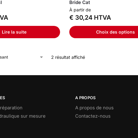
I
Bride Cat
À partir de
VA
€
30,24
HTVA
Lire la suite
Choix des options
2 résultat affiché
CES
A PROPOS
réparation
A propos de nous
ydraulique sur mesure
Contactez-nous