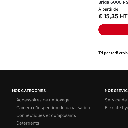
Bride 6000 PS
À partir de
€
15,35
HT
NOS CATÉGORIES
NOS SERVI
Accessoires de nettoyage
Service de 
Caméra d’inspection de canalisation
Flexible h
Connectiques et composants
Détergents