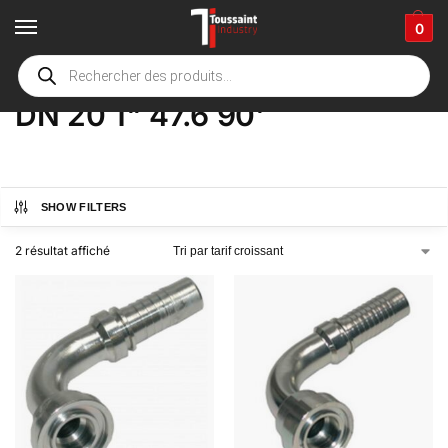
0
Accueil
boutique
Product Options
DN 20 1" 47.6 90'
/
/
/
DN 20 1" 47.6 90'
SHOW FILTERS
2 résultat affiché