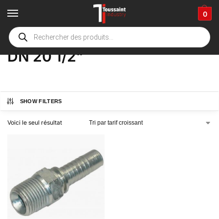
0
Accueil
boutique
Product Options
DN 20 1/2"
/
/
/
DN 20 1/2"
SHOW FILTERS
Voici le seul résultat