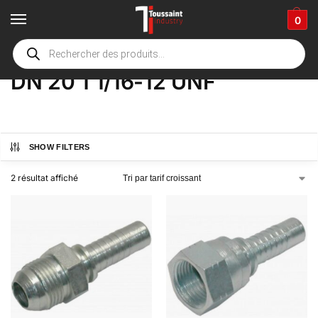
0
Accueil
boutique
Product Options
DN 20 1 1/16-12 UNF
/
/
/
DN 20 1 1/16-12 UNF
SHOW FILTERS
2 résultat affiché