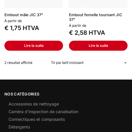
Embout mâle JIC 37°
Embout femelle tournant JIC
37°
À partir de
À partir de
€
1,75
HTVA
€
2,58
HTVA
Lire la suite
Lire la suite
2 résultat affiché
NOS CATÉGORIES
Accessoires de nettoyage
Caméra d’inspection de canalisation
Connectiques et composants
Détergents