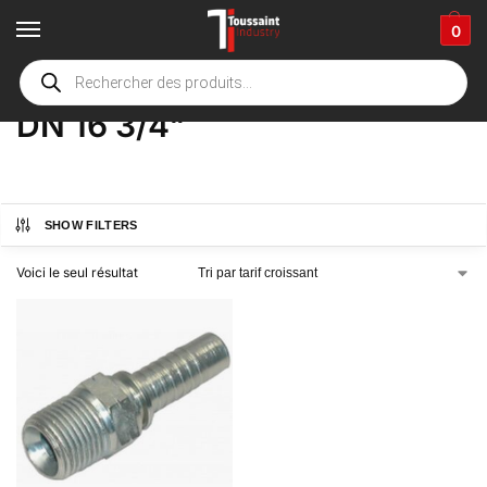
0
Accueil
boutique
Product Options
DN 16 3/4"
/
/
/
DN 16 3/4"
SHOW FILTERS
Voici le seul résultat