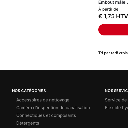
Embout mâle 
À partir de
€
1,75
HTV
NOS CATÉGORIES
NOS SERVI
Accessoires de nettoyage
Service de 
Caméra d’inspection de canalisation
Flexible h
Connectiques et composants
Détergents