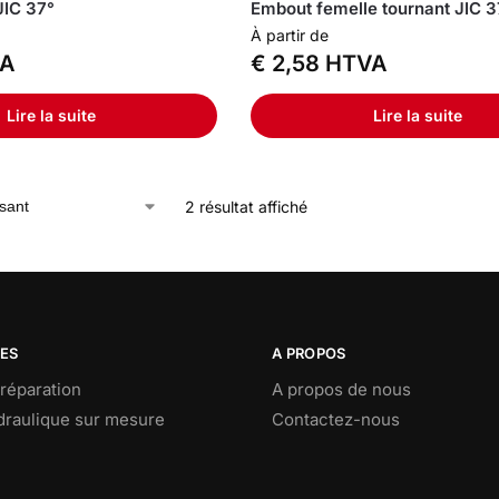
JIC 37°
Embout femelle tournant JIC 3
À partir de
A
€
2,58
HTVA
Lire la suite
Lire la suite
2 résultat affiché
CES
A PROPOS
réparation
A propos de nous
ydraulique sur mesure
Contactez-nous