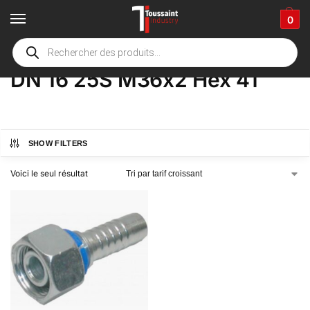
0
Accueil
boutique
Product Options
DN 16 25S M36x2 Hex 41
/
/
/
DN 16 25S M36x2 Hex 41
SHOW FILTERS
Voici le seul résultat