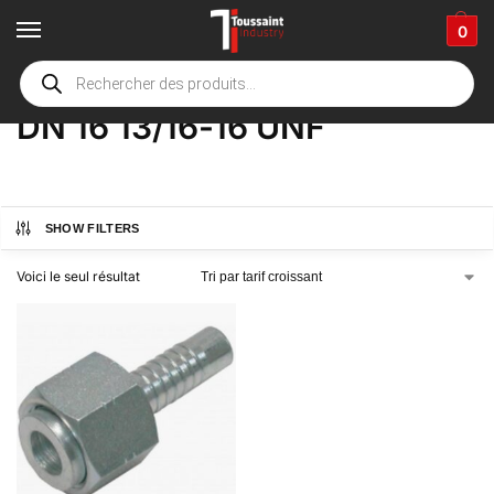
0
Accueil
boutique
Product Options
DN 16 13/16-16 UNF
/
/
/
DN 16 13/16-16 UNF
SHOW FILTERS
Voici le seul résultat