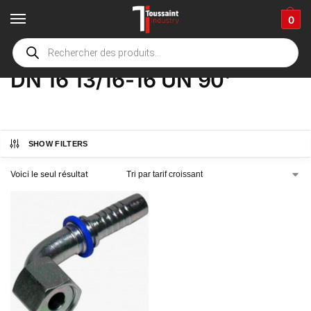
0
Accueil
boutique
Product Options
DN 16 13/16-16 UN 90'
/
/
/
DN 16 13/16-16 UN 90'
SHOW FILTERS
Voici le seul résultat