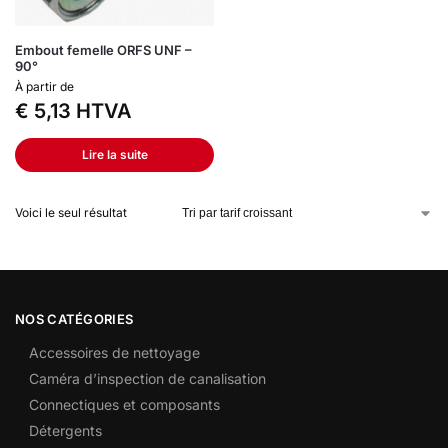
Embout femelle ORFS UNF –
90°
À partir de
€
5,13
HTVA
Lire la suite
Voici le seul résultat
NOS CATÉGORIES
Accessoires de nettoyage
Caméra d’inspection de canalisation
Connectiques et composants
Détergents