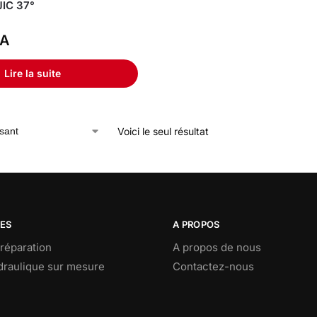
JIC 37°
A
Lire la suite
Voici le seul résultat
CES
A PROPOS
réparation
A propos de nous
ydraulique sur mesure
Contactez-nous