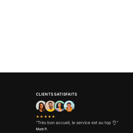
CLIENTS SATISFAITS
★★★★★
“
Très bon accueil, le service est au top
👌”
Matt P.