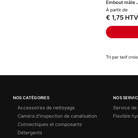
Embout mâle 
À partir de
€
1,75
HTV
NOS CATÉGORIES
NOS SERVI
Accessoires de nettoyage
Service de 
Caméra d’inspection de canalisation
Flexible h
Connectiques et composants
Détergents