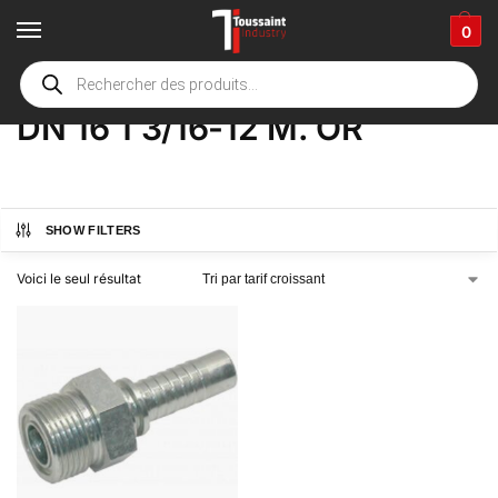
0
Accueil
boutique
Product Options
DN 16 1 3/16-12 M. OR
/
/
/
DN 16 1 3/16-12 M. OR
SHOW FILTERS
Voici le seul résultat