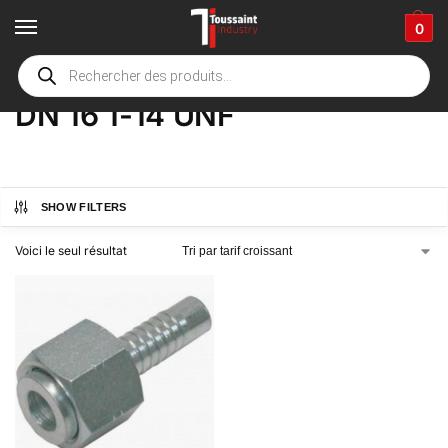
0
Accueil
boutique
Product Options
DN 16 1-14 UNF
/
/
/
DN 16 1-14 UNF
SHOW FILTERS
Voici le seul résultat