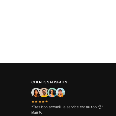
CLIENTS SATISFAITS
★★★★★
“
Très bon accueil, le service est au top
👌”
Matt P.