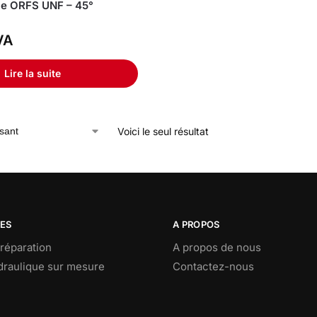
le ORFS UNF – 45°
VA
Lire la suite
Voici le seul résultat
CES
A PROPOS
réparation
A propos de nous
ydraulique sur mesure
Contactez-nous