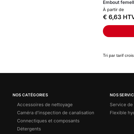
Embout femel
À partir de
€
6,63
HT
NOS CATÉGORIES
NOS SERVI
Accessoires de nettoyage
Service de 
Caméra d’inspection de canalisation
Flexible h
Connectiques et composants
Détergents