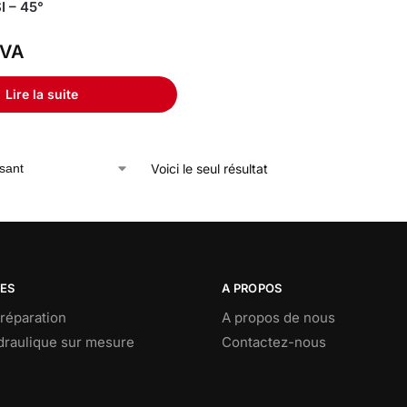
I – 45°
VA
Lire la suite
Voici le seul résultat
CES
A PROPOS
réparation
A propos de nous
ydraulique sur mesure
Contactez-nous