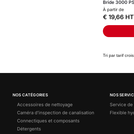
Bride 3000 PS
À partir de
€
19,66
HT
NOS CATÉGORIES
NOS SERVI
Accessoires de nettoyage
Service de 
Caméra d’inspection de canalisation
Flexible h
Connectiques et composants
Détergents