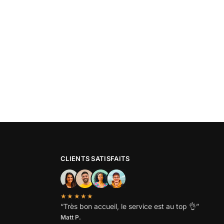
CLIENTS SATISFAITS
★★★★★
“
Très bon accueil, le service est au top
👌”
Matt P.